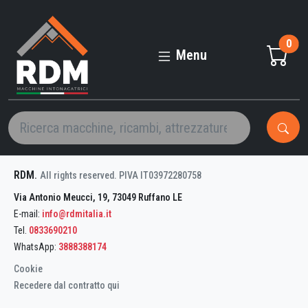
FERMO
PIASTRELLA
0
CLASS
Menu
PLUS
1300
RDM
.
All rights reserved. PIVA IT03972280758
Via Antonio Meucci, 19, 73049 Ruffano LE
E-mail:
info@rdmitalia.it
Tel.
0833690210
WhatsApp:
3888388174
Cookie
Recedere dal contratto qui