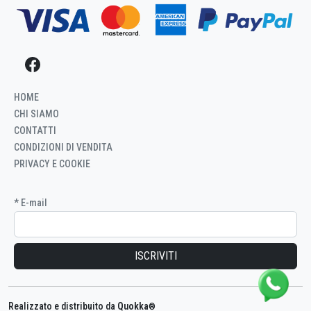
HOME
CHI SIAMO
CONTATTI
CONDIZIONI DI VENDITA
PRIVACY E COOKIE
* E-mail
Iscritto
ID
Registrazione
alla
newsletter
Realizzato e distribuito da
Quokka
®