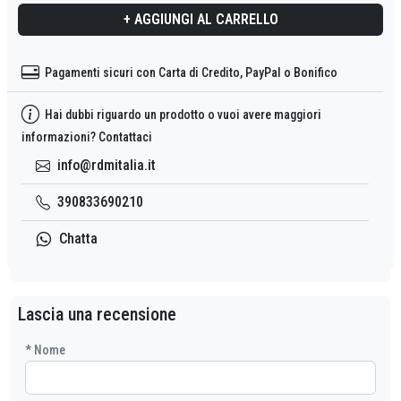
+ AGGIUNGI AL CARRELLO
Pagamenti sicuri con Carta di Credito, PayPal o Bonifico
Hai dubbi riguardo un prodotto o vuoi avere maggiori
informazioni? Contattaci
info@rdmitalia.it
390833690210
Chatta
Lascia una recensione
* FKid -
ID
Registrazione
* Nome
Cerca un
prodotto