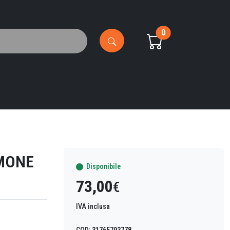
0
LMONE
Disponibile
73,00
€
IVA inclusa
COD:
31765793778