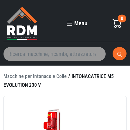
INTONACATRICE
M5
0
EVOLUTION
Menu
230
V
/
Macchine per Intonaco e Colle
INTONACATRICE M5
EVOLUTION 230 V