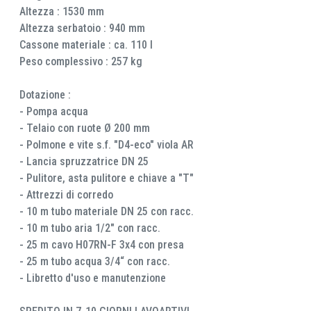
Altezza : 1530 mm
Altezza serbatoio : 940 mm
Cassone materiale : ca. 110 l
Peso complessivo : 257 kg
Dotazione :
- Pompa acqua
- Telaio con ruote Ø 200 mm
- Polmone e vite s.f. "D4-eco" viola AR
- Lancia spruzzatrice DN 25
- Pulitore, asta pulitore e chiave a "T"
- Attrezzi di corredo
- 10 m tubo materiale DN 25 con racc.
- 10 m tubo aria 1/2" con racc.
- 25 m cavo H07RN-F 3x4 con presa
- 25 m tubo acqua 3/4“ con racc.
- Libretto d'uso e manutenzione