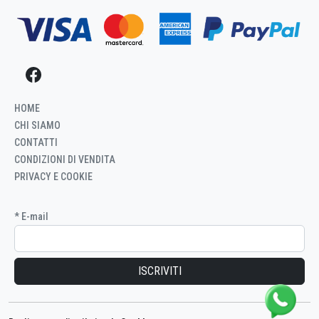
HOME
CHI SIAMO
CONTATTI
CONDIZIONI DI VENDITA
PRIVACY E COOKIE
* E-mail
Iscritto
ID
Registrazione
alla
newsletter