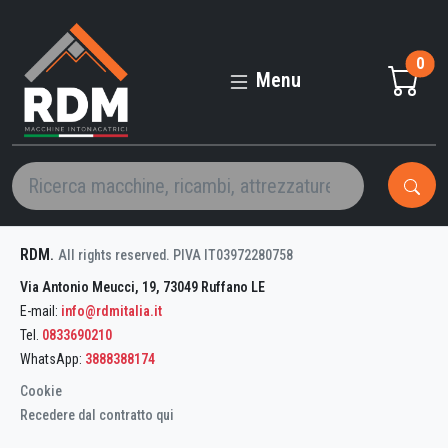
BATTIPAV,
SUPPORTO
0
UNIVERSALE
Menu
PER
PIASTRELLE
RDM
.
All rights reserved. PIVA IT03972280758
Via Antonio Meucci, 19, 73049 Ruffano LE
E-mail:
info@rdmitalia.it
Tel.
0833690210
WhatsApp:
3888388174
Cookie
Recedere dal contratto qui