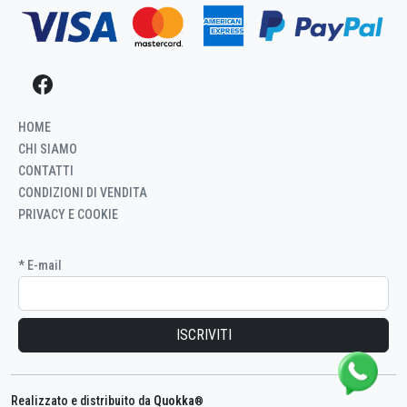
HOME
CHI SIAMO
CONTATTI
CONDIZIONI DI VENDITA
PRIVACY E COOKIE
* E-mail
Iscritto
ID
Registrazione
alla
newsletter
Realizzato e distribuito da
Quokka
®