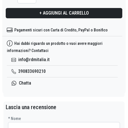
+ AGGIUNGI AL CARRELLO
Pagamenti sicuri con Carta di Credito, PayPal o Bonifico
Hai dubbi riguardo un prodotto o vuoi avere maggiori
informazioni? Contattaci
info@rdmitalia.it
390833690210
Chatta
Lascia una recensione
* FKid -
ID
Registrazione
* Nome
Cerca un