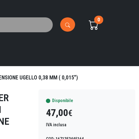
0
SIONE UGELLO 0,38 MM ( 0,015")
ER
Disponibile
I
47,00
€
NE
IVA inclusa
COD:
1671353445164